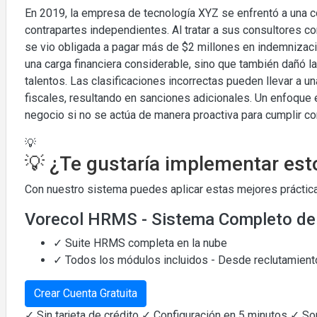
En 2019, la empresa de tecnología XYZ se enfrentó a una co
contrapartes independientes. Al tratar a sus consultores 
se vio obligada a pagar más de $2 millones en indemnizaci
una carga financiera considerable, sino que también dañó l
talentos. Las clasificaciones incorrectas pueden llevar a u
fiscales, resultando en sanciones adicionales. Un enfoque 
negocio si no se actúa de manera proactiva para cumplir co
💡
💡 ¿Te gustaría implementar est
Con nuestro sistema puedes aplicar estas mejores práctica
Vorecol HRMS - Sistema Completo d
✓ Suite HRMS completa en la nube
✓ Todos los módulos incluidos - Desde reclutamiento
Crear Cuenta Gratuita
✓ Sin tarjeta de crédito ✓ Configuración en 5 minutos ✓ S